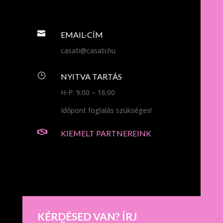

EMAIL-CÍM
casati@casati.hu
}
NYITVA TARTÁS
H-P: 9:00 – 16:00
Időpont foglalás szükséges!

KIEMELT PARTNEREINK
KÉRDÉSED VAN? ÍRJ