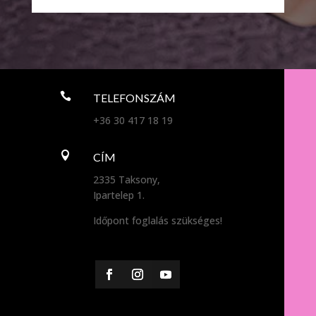

TELEFONSZÁM
+36 30 417 18 19

CÍM
2335 Taksony,
Ipartelep 1.
Időpont foglalás szükséges!