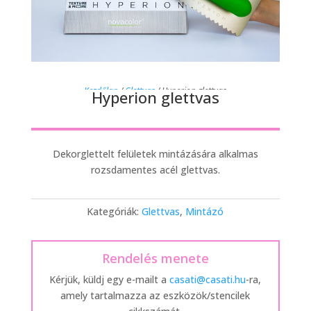
Kezdőlap
/
Glettvas
/ Hyperion glettvas
Hyperion glettvas
Dekorglettelt felületek mintázására alkalmas
rozsdamentes acél glettvas.
Kategóriák:
Glettvas
,
Mintázó
Rendelés menete
Kérjük, küldj egy e-mailt a
casati@casati.hu
-ra,
amely tartalmazza az eszközök/stencilek