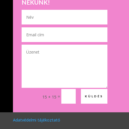
NEKÜNK!
=
15 + 15
KÜLDÉS
Adatvédelmi tájékoztató