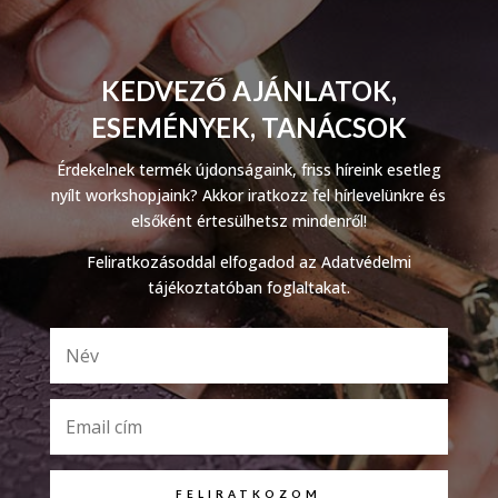
KEDVEZŐ AJÁNLATOK,
ESEMÉNYEK, TANÁCSOK
Érdekelnek termék újdonságaink, friss híreink esetleg
nyílt workshopjaink? Akkor iratkozz fel hírlevelünkre és
elsőként értesülhetsz mindenről!
Feliratkozásoddal elfogadod az Adatvédelmi
tájékoztatóban foglaltakat.
FELIRATKOZOM