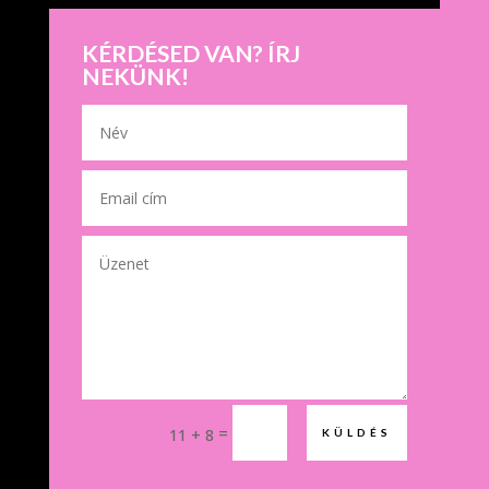
KÉRDÉSED VAN? ÍRJ
NEKÜNK!
=
11 + 8
KÜLDÉS