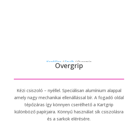
Kezdőlap
/
Egyéb
/ Overgrip
Overgrip
Kézi csiszoló – nyéllel. Speciálisan alumínium alappal
amely nagy mechanikai ellenállással bír. A fogadó oldal
tépőzáras így könnyen cserélhető a Kartgrip
különböző papírjaira. Könnyű használat sík csiszolásra
és a sarkok elérésére.