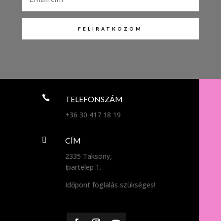
FELIRATKOZOM

TELEFONSZÁM
+36 30 417 18 19

CÍM
2335 Taksony,
Ipartelep 1.
Időpont foglalás szükséges!