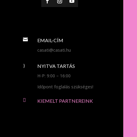

EMAIL-CÍM
casati@casati.hu
}
NYITVA TARTÁS
H-P: 9:00 – 16:00
Időpont foglalás szükséges!

KIEMELT PARTNEREINK