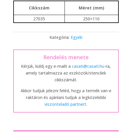
Cikkszám
Méret (mm)
27035
250×110
Kategória:
Egyéb
Rendelés menete
Kérjük, küldj egy e-mailt a
casati@casati.hu
-ra,
amely tartalmazza az eszközök/stencilek
cikkszámát.
Akkor tudjuk jelezni feléd, hogy a termék van-e
raktáron és ajánlani tudjuk a legközelebbi
viszonteladó partnert.