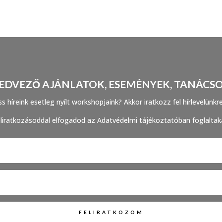
EDVEZŐ AJÁNLATOK, ESEMÉNYEK, TANÁCS
s híreink esetleg nyílt workshopjaink? Akkor iratkozz fel hírlevelünkr
liratkozásoddal elfogadod az Adatvédelmi tájékoztatóban foglaltak
FELIRATKOZOM