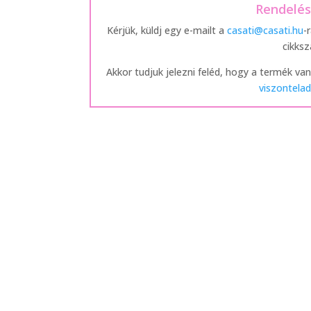
Rendelé
Kérjük, küldj egy e-mailt a
casati@casati.hu
-
cikks
Akkor tudjuk jelezni feléd, hogy a termék van
viszontelad