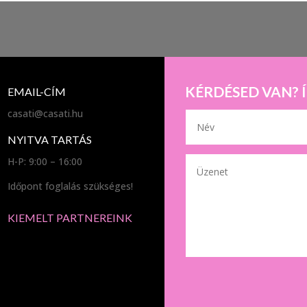
KÉRDÉSED VAN? 
EMAIL-CÍM
casati@casati.hu
NYITVA TARTÁS
H-P: 9:00 – 16:00
Időpont foglalás szükséges!
KIEMELT PARTNEREINK