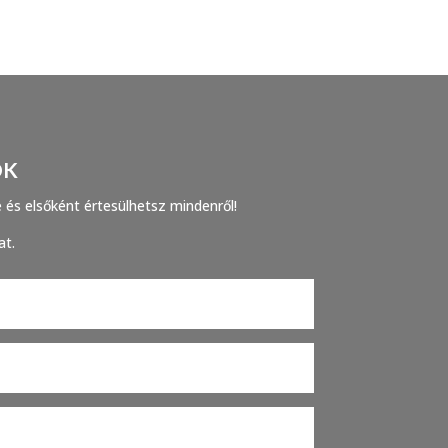
OK
e és elsőként értesülhetsz mindenről!
at.