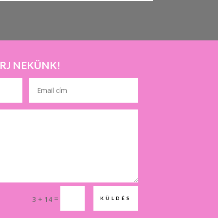
ÍRJ NEKÜNK!
=
3 + 14
KÜLDÉS