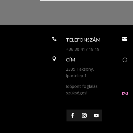


TELEFONSZÁM
+36 30 417 18 19

CÍM
}
2335 Taksony,
Ipartelep 1.
Időpont foglalás
szükséges!
