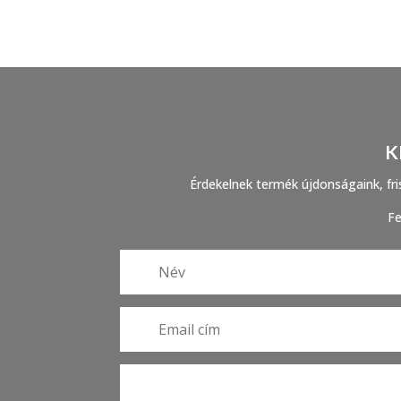
K
Érdekelnek termék újdonságaink, fris
Fe