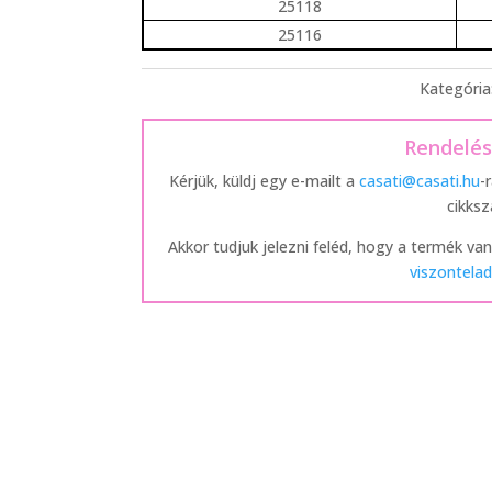
25118
25116
Kategória
Rendelé
Kérjük, küldj egy e-mailt a
casati@casati.hu
-
cikks
Akkor tudjuk jelezni feléd, hogy a termék van
viszontelad