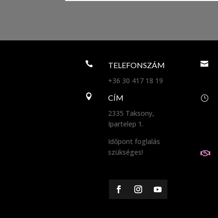


TELEFONSZÁM
+36 30 417 18 19

CÍM
}
2335 Taksony,
Ipartelep 1.
Időpont foglalás
szükséges!
