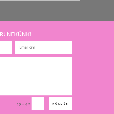
ÍRJ NEKÜNK!
=
10 + 4
KÜLDÉS