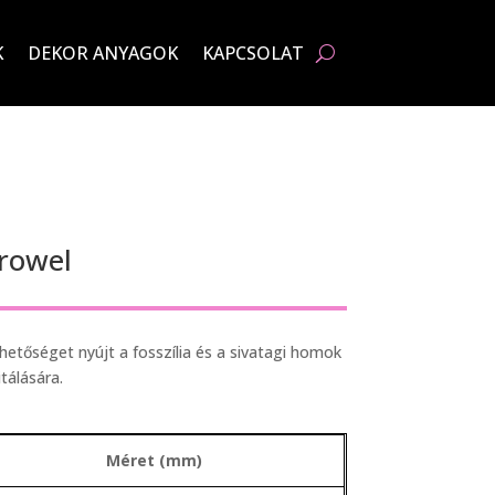
K
DEKOR ANYAGOK
KAPCSOLAT
rowel
etőséget nyújt a fosszília és a sivatagi homok
tálására.
Méret (mm)