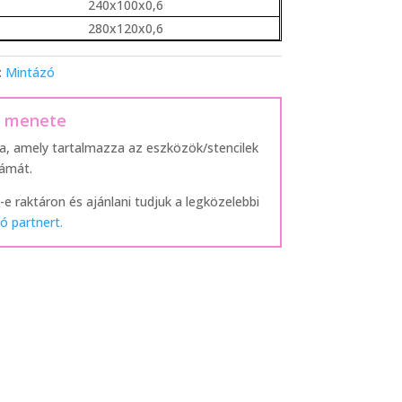
240x100x0,6
280x120x0,6
:
Mintázó
s menete
ra, amely tartalmazza az eszközök/stencilek
zámát.
-e raktáron és ajánlani tudjuk a legközelebbi
ó partnert.