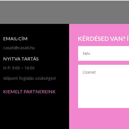
KÉRDÉSED VAN? 
EMAIL-CÍM
casati@casati.hu
NYITVA TARTÁS
H-P: 9:00 – 16:00
Időpont foglalás szükséges!
KIEMELT PARTNEREINK