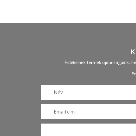
K
Érdekelnek termék újdonságaink, fris
Fe