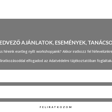
EDVEZŐ AJÁNLATOK, ESEMÉNYEK, TANÁCS
s híreink esetleg nyílt workshopjaink? Akkor iratkozz fel hírlevelünkr
liratkozásoddal elfogadod az Adatvédelmi tájékoztatóban foglaltak
FELIRATKOZOM