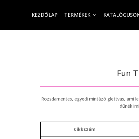
KEZDŐLAP
TERMÉKEK
KATALÓGUSO
Fun T
Rozsdamentes, egyedi mintázó glettvas, ami leh
dűnék imi
Cikkszám