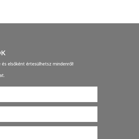
OK
e és elsőként értesülhetsz mindenről!
at.