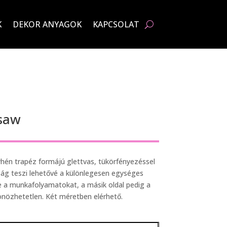
K
DEKOR ANYAGOK
KAPCSOLAT
lsaw
hén trapéz formájú glettvas, tükörfényezéssel
ság teszi lehetővé a különlegesen egységes
 a munkafolyamatokat, a másik oldal pedig a
lönözhetetlen. Két méretben elérhető.