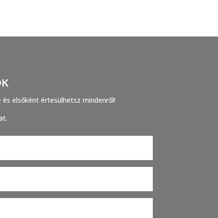
OK
e és elsőként értesülhetsz mindenről!
at.