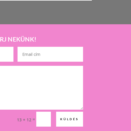
ÍRJ NEKÜNK!
=
13 + 12
KÜLDÉS