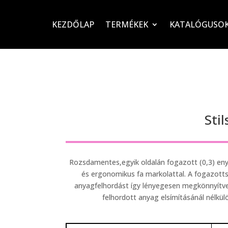
KEZDŐLAP
TERMÉKEK
KATALÓGUSO
Sti
Rozsdamentes,egyik oldalán fogazott (0,3) eny
és ergonomikus fa markolattal. A fogazott
anyagfelhordást így lényegesen megkönnyítve
felhordott anyag elsímításánál nélkü