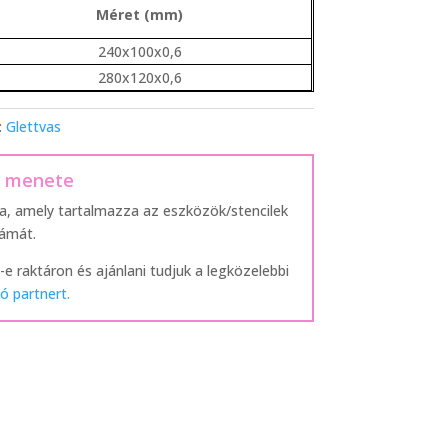
Méret (mm)
240x100x0,6
280x120x0,6
:
Glettvas
s menete
ra, amely tartalmazza az eszközök/stencilek
zámát.
-e raktáron és ajánlani tudjuk a legközelebbi
ó partnert.