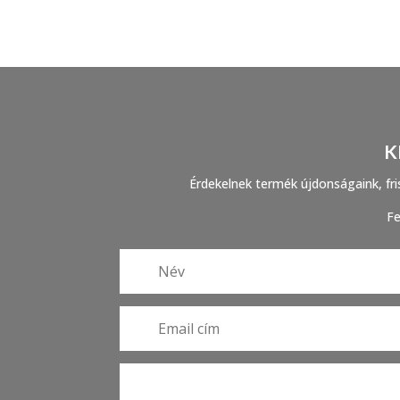
K
Érdekelnek termék újdonságaink, fris
Fe