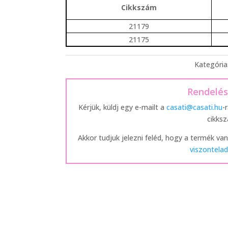
Cikkszám
21179
21175
Kategória
Rendelé
Kérjük, küldj egy e-mailt a
casati@casati.hu
-
cikks
Akkor tudjuk jelezni feléd, hogy a termék van
viszontelad