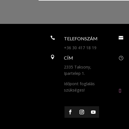


TELEFONSZÁM
+36 30 417 18 19

CÍM
}
2335 Taksony,
Ipartelep 1.
Időpont foglalás
szükséges!
