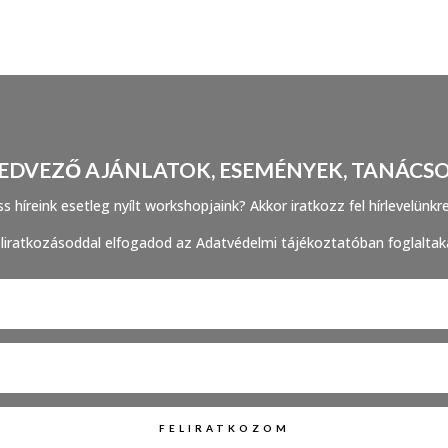
EDVEZŐ AJÁNLATOK, ESEMÉNYEK, TANÁCS
s híreink esetleg nyílt workshopjaink? Akkor iratkozz fel hírlevelünkr
liratkozásoddal elfogadod az Adatvédelmi tájékoztatóban foglaltak
FELIRATKOZOM