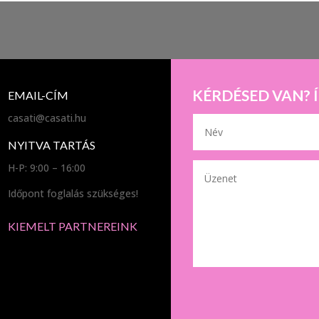
KÉRDÉSED VAN? 
EMAIL-CÍM
casati@casati.hu
NYITVA TARTÁS
H-P: 9:00 – 16:00
Időpont foglalás szükséges!
KIEMELT PARTNEREINK